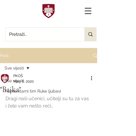
Post
Sve vijesti
PKOŠ
Sve vijesti
May 6, 2020
"Bajka"
Humanitarni tim Ruke ljubavi
Dragi naši učenici, učitelji su tu za vas 
i žele vam nešto reći…