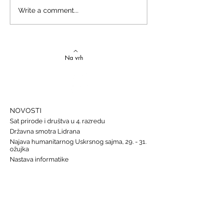
Izvrstan uspjeh na državnom
Latinski i grčki – st
Write a comment...
Natjecanju iz talijanskog
novi uspjesi
jezika
Na vrh
NOVOSTI
Sat prirode i društva u 4. razredu
Državna smotra Lidrana
Najava humanitarnog Uskrsnog sajma, 29. - 31.
ožujka
Nastava informatike
Svjetski dan osoba s Down sindromom, 21.
ožujka
GALERIJE
Humanitarna akcija "Prijatelj prijatelju"