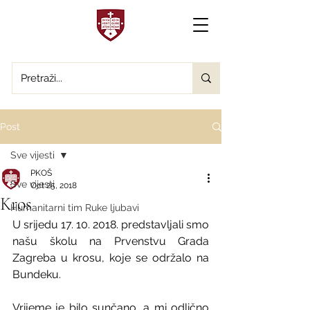
Post
Sve vijesti
PKOŠ
Sve vijesti
Oct 25, 2018
Kros
Humanitarni tim Ruke ljubavi
U srijedu 17. 10. 2018. predstavljali smo 
našu školu na Prvenstvu Grada 
Zagreba u krosu, koje se održalo na 
Bundeku.
Vrijeme je bilo sunčano, a mi odlično 