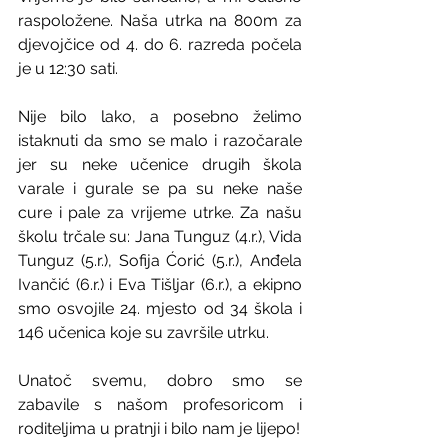
raspoložene. Naša utrka na 800m za 
djevojčice od 4. do 6. razreda počela 
je u 12:30 sati.
Nije bilo lako, a posebno želimo 
istaknuti da smo se malo i razočarale 
jer su neke učenice drugih škola 
varale i gurale se pa su neke naše 
cure i pale za vrijeme utrke. Za našu 
školu trčale su: Jana Tunguz (4.r.), Vida 
Tunguz (5.r.), Sofija Ćorić (5.r.), Anđela 
Ivančić (6.r.) i Eva Tišljar (6.r.), a ekipno 
smo osvojile 24. mjesto od 34 škola i 
146 učenica koje su završile utrku.
Unatoč svemu, dobro smo se 
zabavile s našom profesoricom i 
roditeljima u pratnji i bilo nam je lijepo!