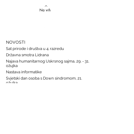
Na vrh
NOVOSTI
Sat prirode i društva u 4. razredu
Državna smotra Lidrana
Najava humanitarnog Uskrsnog sajma, 29. - 31.
ožujka
Nastava informatike
Svjetski dan osoba s Down sindromom, 21.
ožujka
GALERIJE
Humanitarna akcija "Prijatelj prijatelju"
Sat lektire - 4. razred
Grm ruže
Vjeronauk
Pavao Pavličić, Dobri duh Zagreba