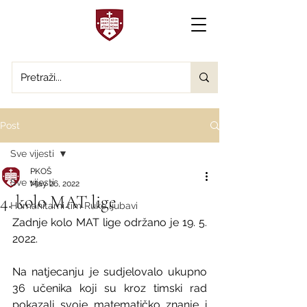
Post
Sve vijesti
PKOŠ
Sve vijesti
May 26, 2022
4. kolo MAT lige
Humanitarni tim Ruke ljubavi
Zadnje kolo MAT lige održano je 19. 5. 
2022. 
Na natjecanju je sudjelovalo ukupno 
36 učenika koji su kroz timski rad 
pokazali svoje matematičko znanje i 