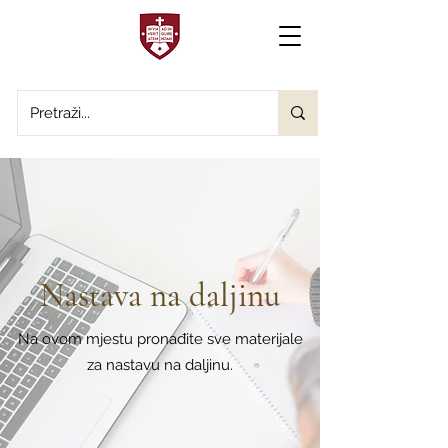
Nastava na daljinu
Na ovom mjestu pronađite sve materijale
za nastavu na daljinu.