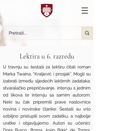
Lektira u 6. razredu
U travnju su šestaši za lektiru čitali roman
Marka Twaina, “Kraljević i prosjak”. Mogli su
izabrati između sljedećih lektirnih zadataka:
stvaralačko prepričavanje, intervju s jednim
od likova te intervju sa samim autorom.
Neki su čak pripremili prave naslovnice
novina i novinske članke. Šestaši su vrlo
ozbiljno pristupili svom zadatku, a najbolje
uratke i objavljujemo. Autori su učenici:
Dora Burco, Borna Josip Brkić de Torres,