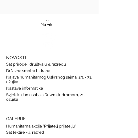
Na vrh
NOVOSTI
Sat prirode i društva u 4. razredu
Državna smotra Lidrana
Najava humanitarnog Uskrsnog sajma, 29. - 31.
ožujka
Nastava informatike
Svjetski dan osoba s Down sindromom, 21.
ožujka
GALERIJE
Humanitarna akcija "Prijatelj prijatelju"
Sat lektire - 4. razred
Grm ruže