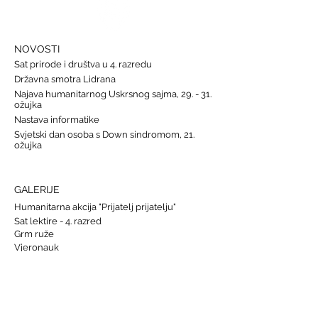
NOVOSTI
Sat prirode i društva u 4. razredu
Državna smotra Lidrana
Najava humanitarnog Uskrsnog sajma, 29. - 31.
ožujka
Nastava informatike
Svjetski dan osoba s Down sindromom, 21.
ožujka
GALERIJE
Humanitarna akcija "Prijatelj prijatelju"
Sat lektire - 4. razred
Grm ruže
Vjeronauk
Pavao Pavličić, Dobri duh Zagreba
Talijanski jezik