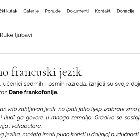
čki kutak
Galerije
Ponude
Dokumenti
Kontakt
Donacije
Ruke ljubavi
o francuski jezik
 učenici sedmih i osmih razreda, iznijeli su svoje do
roz 
Dane frankofonije.
dan vrlo zahtjevan jezik, no ipak jako lijep. Izabrale smo
m i ljudi ga govore u mnogo zemalja. Gradivo se sastoj
nja i vokabulara.
 jezika, možete imati puno koristi u daljnjoj budućnosti