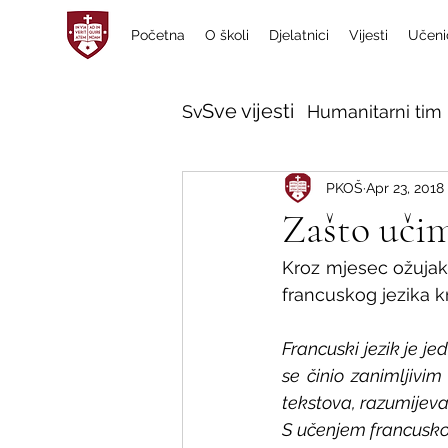
Početna
O školi
Djelatnici
Vijesti
Učeni
Sve vijesti
Sve vijesti
Humanitarni tim 
PKOŠ
Apr 23, 2018
Zašto učim
Kroz mjesec ožujak,
francuskog jezika k
Francuski jezik je je
se činio zanimljivi
tekstova, razumijeva
S učenjem francuskog