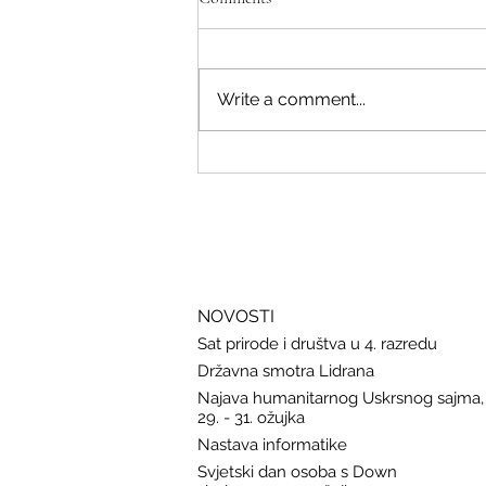
Write a comment...
Savjeti Nacionalnog CERT-a za
zaštitu u slučaju curenja podataka
NOVOSTI
Sat prirode i društva u 4. razredu
Državna smotra Lidrana
Najava humanitarnog Uskrsnog sajma,
29. - 31. ožujka
Nastava informatike
Svjetski dan osoba s Down