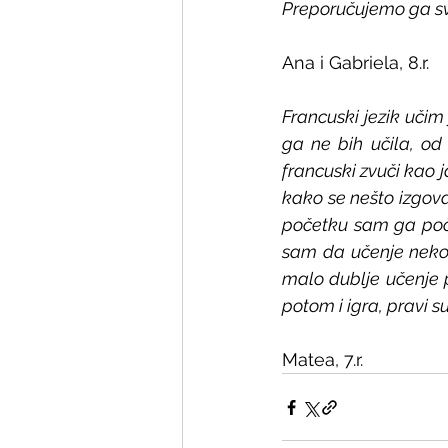
Preporučujemo ga s
Ana i Gabriela, 8.r.
Francuski jezik učim 
ga ne bih učila, od 
francuski zvuči kao ja
kako se nešto izgovar
početku sam ga poče
sam da učenje nekog 
malo dublje učenje p
potom i igra, pravi su
Matea, 7.r.