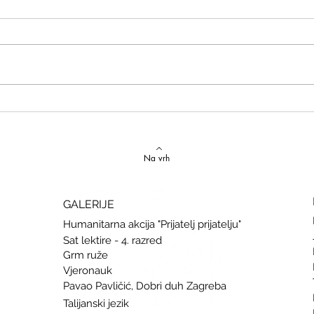
Izvrstan uspjeh na državnom
Latins
Natjecanju iz talijanskog jezika
uspje
Na vrh
GALERIJE
Humanitarna akcija "Prijatelj prijatelju"
Sat lektire - 4. razred
Grm ruže
Vjeronauk
Pavao Pavličić, Dobri duh Zagreba
Talijanski jezik