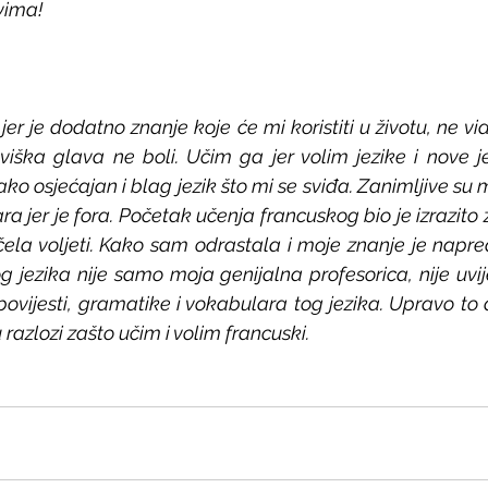
vima!
jer je dodatno znanje koje će mi koristiti u životu, ne vi
viška glava ne boli. Učim ga jer volim jezike i nove j
ko osjećajan i blag jezik što mi se sviđa. Zanimljive su mi 
a jer je fora. Početak učenja francuskog bio je izrazito
la voljeti. Kako sam odrastala i moje znanje je napred
jezika nije samo moja genijalna profesorica, nije uvije
ovijesti, gramatike i vokabulara tog jezika. Upravo to d
 razlozi zašto učim i volim francuski.