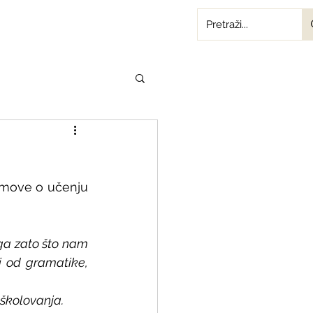
jmove o učenju 
 ga zato što nam 
i od gramatike, 
 školovanja.