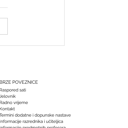
ki i grčki – stari jezici, novi
si
BRZE POVEZNICE
Raspored sati
Jelovnik
Radno vrijeme
Kontakt
Termini doda
tne i dopunske nastave
Informacije razrednika i učiteljica
Informacije predmetnih profesora