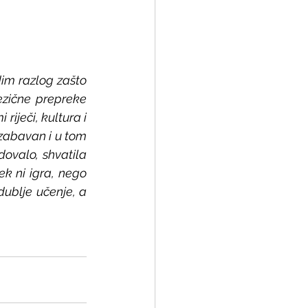
dim razlog zašto 
ezične prepreke 
riječi, kultura i 
 zabavan i u tom 
ovalo, shvatila 
k ni igra, nego 
ublje učenje, a 