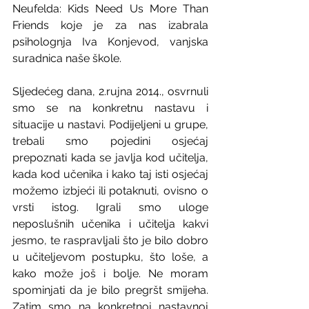
Neufelda: Kids Need Us More Than 
Friends koje je za nas izabrala 
psiholognja Iva Konjevod, vanjska 
suradnica naše škole.
Sljedećeg dana, 2.rujna 2014., osvrnuli 
smo se na konkretnu nastavu i 
situacije u nastavi. Podijeljeni u grupe, 
trebali smo pojedini osjećaj 
prepoznati kada se javlja kod učitelja, 
kada kod učenika i kako taj isti osjećaj 
možemo izbjeći ili potaknuti, ovisno o 
vrsti istog. Igrali smo uloge 
neposlušnih učenika i učitelja kakvi 
jesmo, te raspravljali što je bilo dobro 
u učiteljevom postupku, što loše, a 
kako može još i bolje. Ne moram 
spominjati da je bilo pregršt smijeha. 
Zatim smo na konkretnoj nastavnoj 