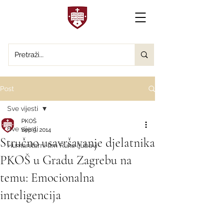
Post
Sve vijesti
PKOŠ
Sve vijesti
Sep 9, 2014
Stručno usavršavanje djelatnika
Humanitarni tim Ruke ljubavi
PKOŠ u Gradu Zagrebu na
temu: Emocionalna
inteligencija