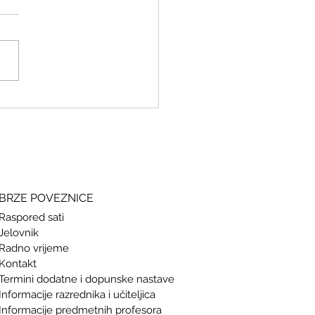
ki i grčki – stari jezici, novi
si
BRZE POVEZNICE
Raspored sati
Jelovnik
Radno vrijeme
Kontakt
Termini doda
tne i dopunske nastave
Informacije razrednika i učiteljica
Informacije predmetnih profesora