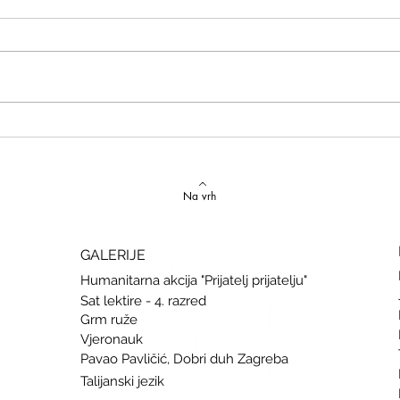
Izvrstan uspjeh na državnom
Latins
Natjecanju iz talijanskog jezika
uspje
Na vrh
GALERIJE
Humanitarna akcija "Prijatelj prijatelju"
Sat lektire - 4. razred
Grm ruže
Vjeronauk
Pavao Pavličić, Dobri duh Zagreba
Talijanski jezik