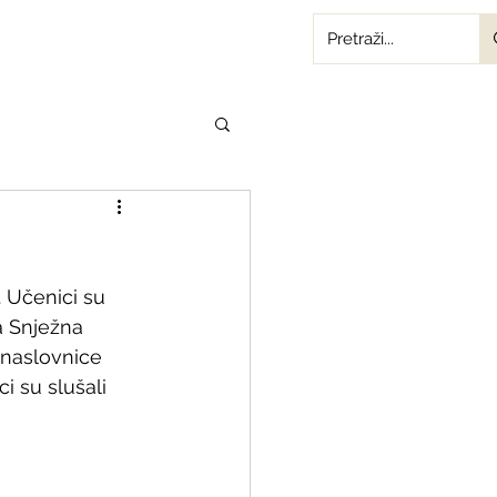
 Učenici su 
ka Snježna 
d naslovnice 
i su slušali 