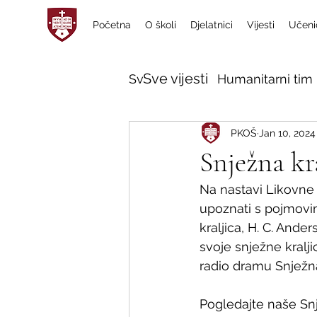
Početna
O školi
Djelatnici
Vijesti
Učeni
Sve vijesti
Sve vijesti
Humanitarni tim 
PKOŠ
Jan 10, 2024
Snježna kra
Na nastavi Likovne 
upoznati s pojmovima
kraljica, H. C. Ander
svoje snježne kralj
radio dramu Snježna
Pogledajte naše Snj