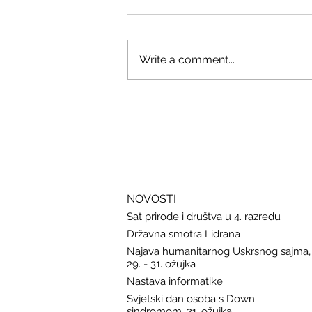
Write a comment...
Savjeti Nacionalnog CERT-a za
zaštitu u slučaju curenja podataka
NOVOSTI
Sat prirode i društva u 4. razredu
Državna smotra Lidrana
Najava humanitarnog Uskrsnog sajma,
29. - 31. ožujka
Nastava informatike
Svjetski dan osoba s Down
sindromom, 21. ožujka