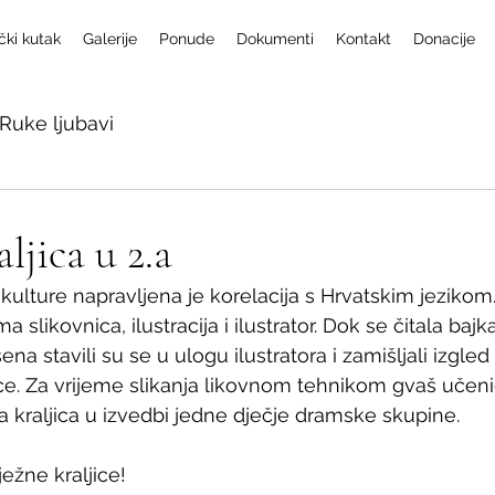
čki kutak
Galerije
Ponude
Dokumenti
Kontakt
Donacije
Ruke ljubavi
ljica u 2.a
kulture napravljena je korelacija s Hrvatskim jezikom.
 slikovnica, ilustracija i ilustrator. Dok se čitala baj
sena stavili su se u ulogu ilustratora i zamišljali izgle
ice. Za vrijeme slikanja likovnom tehnikom gvaš učenic
 kraljica u izvedbi jedne dječje dramske skupine. 
ežne kraljice!