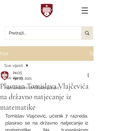
Post
Sve vijesti
PKOŠ
Sve vijesti
Apr 23, 2021
Plasman Tomislava Vlajčevića
Humanitarni tim Ruke ljubavi
na državno natjecanje iz
matematike
Tomislav Vlajčević, učenik 7. razreda, 
plasirao se na državno natjecanje iz 
matematike. Na županijskom 