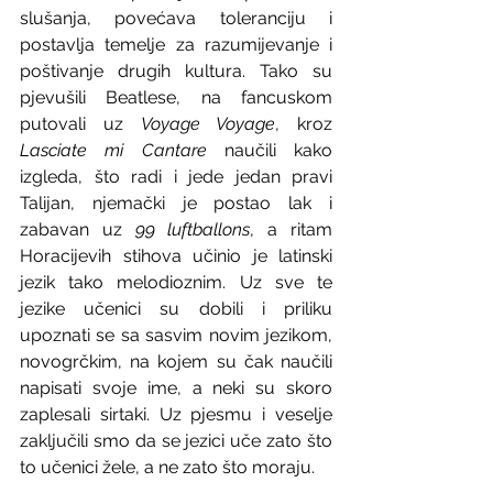
slušanja, povećava toleranciju i 
postavlja temelje za razumijevanje i 
poštivanje drugih kultura. Tako su 
pjevušili Beatlese, na fancuskom 
putovali uz 
Voyage Voyage
, kroz 
Lasciate mi Cantare
 naučili kako 
izgleda, što radi i jede jedan pravi 
Talijan, njemački je postao lak i 
zabavan uz 
99 luftballons
, a ritam 
Horacijevih stihova učinio je latinski 
jezik tako melodioznim. Uz sve te 
jezike učenici su dobili i priliku 
upoznati se sa sasvim novim jezikom, 
novogrčkim, na kojem su čak naučili 
napisati svoje ime, a neki su skoro 
zaplesali sirtaki. Uz pjesmu i veselje 
zaključili smo da se jezici uče zato što 
to učenici žele, a ne zato što moraju.