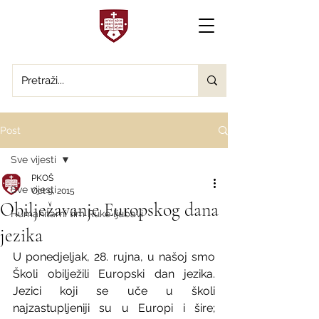
Post
Sve vijesti
PKOŠ
Sve vijesti
Oct 9, 2015
Obilježavanje Europskog dana
Humanitarni tim Ruke ljubavi
jezika
U ponedjeljak, 28. rujna, u našoj smo 
Školi obilježili Europski dan jezika. 
Jezici koji se uče u školi 
najzastupljeniji su u Europi i šire; 