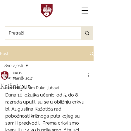
Post
Sve vijesti
PKOŠ
Sve vijesti
Mar 10, 2017
Križni put
Humanitarni tim Ruke ljubavi
Dana 10. ožujka učenici od 5. do 8. 
razreda uputili su se u obližnju crkvu 
bl. Augustina Kažotića radi 
pobožnosti križnoga puta kojeg su 
sami i predvodili. Prema crkvi smo 
krenuli u 14:30 h gdje smo, čitajući 