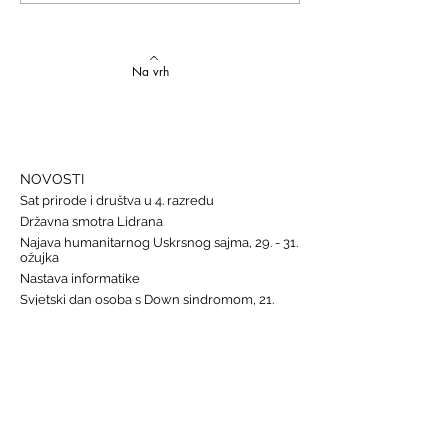
jezika
Na vrh
NOVOSTI
Sat prirode i društva u 4. razredu
Državna smotra Lidrana
Najava humanitarnog Uskrsnog sajma, 29. - 31.
ožujka
Nastava informatike
Svjetski dan osoba s Down sindromom, 21.
ožujka
GALERIJE
Humanitarna akcija "Prijatelj prijatelju"
Sat lektire - 4. razred
Grm ruže