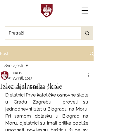
Post
Sve vijesti
PKOŠ
Sve vijesti
Jun 16, 2023
Izlet djelatnika škole
Humanitarni tim Ruke ljubavi
Djelatnici Prve katoličke osnovne škole 
u Gradu Zagrebu  proveli su 
jednodnevni izlet u Biogradu na Moru. 
Pri samom dolasku u Biograd na 
Moru, djelatnici su imali prilike pobliže 
upoznati povijesnu baštinu župe sv. 