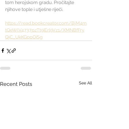
tom herojskom gradu. Pročitajte 
njihove tople i utješne riječi. 
https://read.bookcreator.com/BjM4m
tQeWlV4737pzTt9iErl9Vz1/XMNBfFry
QjC_UkKGppOiSg
See All
Recent Posts