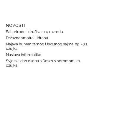
NOVOSTI
Sat prirode i društva u 4. razredu
Državna smotra Lidrana
Najava humanitarnog Uskrsnog sajma, 29. - 31.
ožujka
Nastava informatike
Svjetski dan osoba s Down sindromom, 21.
ožujka
GALERIJE
Humanitarna akcija "Prijatelj prijatelju"
Sat lektire - 4. razred
Grm ruže
Vjeronauk
Pavao Pavličić, Dobri duh Zagreba
Talijanski jezik