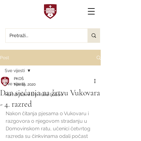
Post
Sve vijesti
PKOŠ
Sve vijesti
Nov 19, 2020
Dan sjećanja na žrtvu Vukovara
Humanitarni tim Ruke ljubavi
- 4. razred
Nakon čitanja pjesama o Vukovaru i 
razgovora o njegovom stradanju u 
Domovinskom ratu, učenici četvrtog 
razreda su činkvinama odali počast 