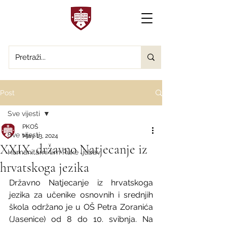
Post
Sve vijesti
PKOŠ
Sve vijesti
May 13, 2024
XXIX. državno Natjecanje iz
Humanitarni tim Ruke ljubavi
hrvatskoga jezika
Državno Natjecanje iz hrvatskoga 
jezika za učenike osnovnih i srednjih 
škola održano je u OŠ Petra Zoranića 
(Jasenice) od 8 do 10. svibnja. Na 