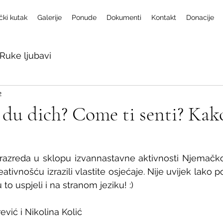
čki kutak
Galerije
Ponude
Dokumenti
Kontakt
Donacije
Ruke ljubavi
2
 du dich? Come ti senti? Kak
 razreda u sklopu izvannastavne aktivnosti Njemačkog i
tivnošću izrazili vlastite osjećaje. Nije uvijek lako po
to uspjeli i na stranom jeziku! :)
ević i Nikolina Kolić