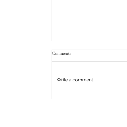
Comments
Write a comment...
Savjeti Nacionalnog CERT-a za
zaštitu u slučaju curenja podataka