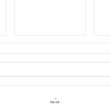
Izvrstan uspjeh na državnom
Latins
Natjecanju iz talijanskog jezika
uspje
Na vrh