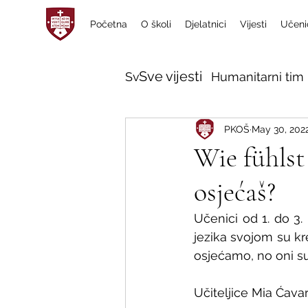
Početna
O školi
Djelatnici
Vijesti
Učeni
Sve vijesti
Sve vijesti
Humanitarni tim 
PKOŠ
May 30, 202
Wie fühlst
osjećaš?
Učenici od 1. do 3.
jezika svojom su krea
osjećamo, no oni su 
Učiteljice Mia Ćavar