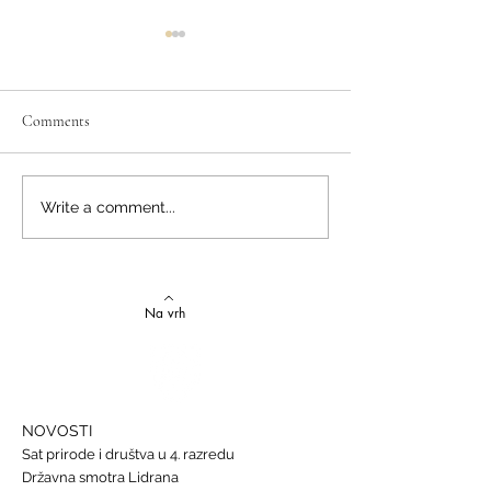
Comments
Izvrstan uspjeh na državnom
Latinski i grčki – st
Write a comment...
Natjecanju iz talijanskog
novi uspjesi
jezika
Na vrh
NOVOSTI
Sat prirode i društva u 4. razredu
Državna smotra Lidrana