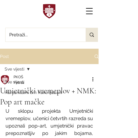
Post
Sve vijesti
PKOŠ
Sve vijesti
Feb 11
Umjetnički vremeplov + NMK:
Humanitarni tim Ruke ljubavi
Pop art mačke
U sklopu projekta Umjetnički 
vremeplov, učenici četvrtih razreda su 
upoznali pop-art, umjetnički pravac 
prepoznatljiv po jakim bojama, 