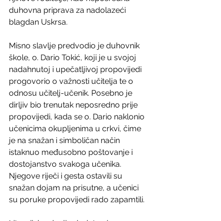
duhovna priprava za nadolazeći 
blagdan Uskrsa.
Misno slavlje predvodio je duhovnik 
škole, o. Dario Tokić, koji je u svojoj 
nadahnutoj i upečatljivoj propovijedi 
progovorio o važnosti učitelja te o 
odnosu učitelj-učenik. Posebno je 
dirljiv bio trenutak neposredno prije 
propovijedi, kada se o. Dario naklonio 
učenicima okupljenima u crkvi, čime 
je na snažan i simboličan način 
istaknuo međusobno poštovanje i 
dostojanstvo svakoga učenika. 
Njegove riječi i gesta ostavili su 
snažan dojam na prisutne, a učenici 
su poruke propovijedi rado zapamtili.