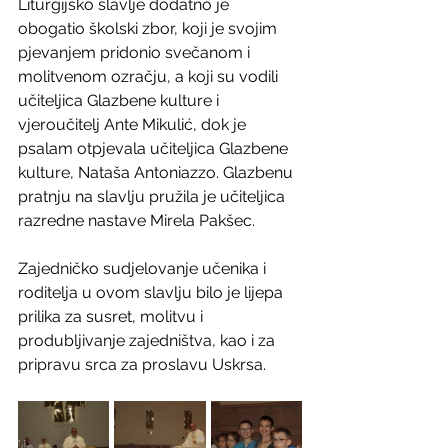
Liturgijsko slavlje dodatno je 
obogatio školski zbor, koji je svojim 
pjevanjem pridonio svečanom i 
molitvenom ozračju, a koji su vodili 
učiteljica Glazbene kulture i 
vjeroučitelj Ante Mikulić, dok je 
psalam otpjevala učiteljica Glazbene 
kulture, Nataša Antoniazzo. Glazbenu 
pratnju na slavlju pružila je učiteljica 
razredne nastave Mirela Pakšec.
Zajedničko sudjelovanje učenika i 
roditelja u ovom slavlju bilo je lijepa 
prilika za susret, molitvu i 
produbljivanje zajedništva, kao i za 
pripravu srca za proslavu Uskrsa.