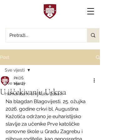
Post
Sve vijesti
PKOŠ
Sve vijesti
Mar 27
U iščekivanju Uskrsa
Humanitarni tim Ruke ljubavi
Na blagdan Blagovijesti, 25. ožujka 
2026. godine crkvi bl. Augustina 
Kažotića održano je euharistijsko 
slavlje za učenike Prve katoličke 
osnovne škole u Gradu Zagrebu i 
njihove roditelje, kao neposredna 