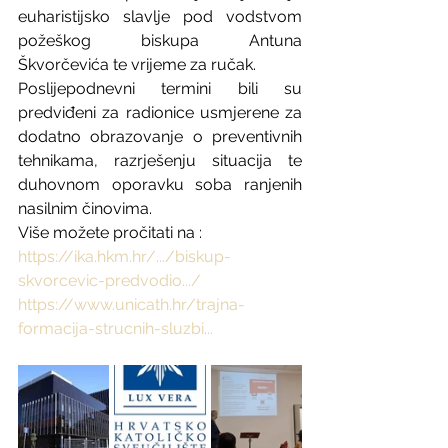
euharistijsko slavlje pod vodstvom 
požeškog biskupa Antuna 
Škvorčevića te vrijeme za ručak.
Poslijepodnevni termini bili su 
predviđeni za radionice usmjerene za 
dodatno obrazovanje o preventivnih 
tehnikama, razrješenju situacija te 
duhovnom oporavku soba ranjenih 
nasilnim činovima.
Više možete pročitati na :
https://ika.hkm.hr/.../biskup-
skvorcevic-predvodio.../
https://www.unicath.hr/trajna-
formacija-strucnih-sluzbi...