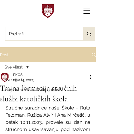
Post
Sve vijesti
PKOŠ
Sve vijesti
Nov 14, 2023
Trajna formacija stručnih
Humanitarni tim Ruke ljubavi
službi katoličkih škola
Stručne suradnice naše Škole - Ruta 
Feldman, Ružica Alvir i Ana Mirčetić, u 
petak 10.11.2023. provele su dan na 
stručnom usavršavanju pod nazivom 