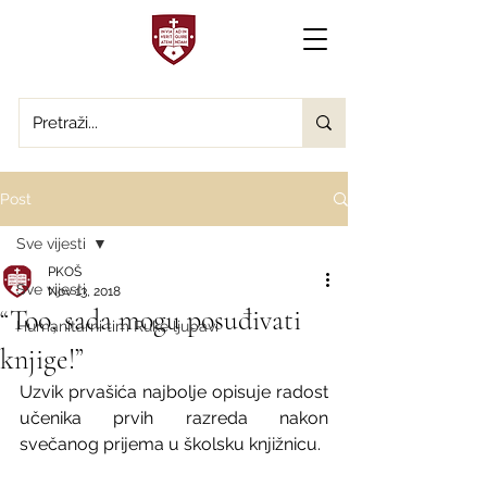
Post
Sve vijesti
PKOŠ
Sve vijesti
Nov 13, 2018
“Too, sada mogu posuđivati
Humanitarni tim Ruke ljubavi
knjige!”
Uzvik prvašića najbolje opisuje radost 
učenika prvih razreda nakon 
svečanog prijema u školsku knjižnicu.