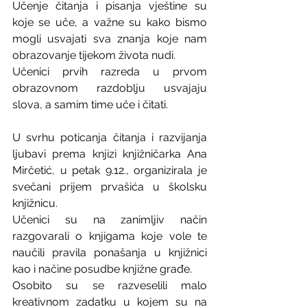
Učenje čitanja i pisanja vještine su  
koje se uče, a važne su kako bismo 
mogli usvajati sva znanja koje nam 
obrazovanje tijekom života nudi.
Učenici prvih razreda u prvom 
obrazovnom razdoblju usvajaju 
slova, a samim time uče i čitati.
U svrhu poticanja čitanja i razvijanja 
ljubavi prema knjizi knjižničarka Ana 
Mirčetić, u petak 9.12., organizirala je 
svečani prijem prvašića u školsku 
knjižnicu.
Učenici su na zanimljiv način 
razgovarali o knjigama koje vole te 
naučili pravila ponašanja u knjižnici 
kao i načine posudbe knjižne građe.
Osobito su se razveselili malo 
kreativnom zadatku u kojem su na 