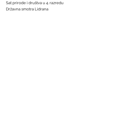
Sat prirode i društva u 4. razredu
Državna smotra Lidrana
Najava humanitarnog Uskrsnog sajma, 29. - 31.
ožujka
Nastava informatike
Svjetski dan osoba s Down sindromom, 21.
ožujka
GALERIJE
Humanitarna akcija "Prijatelj prijatelju"
Sat lektire - 4. razred
Grm ruže
Vjeronauk
Pavao Pavličić, Dobri duh Zagreba
Talijanski jezik
BRZE POVEZNICE
Raspored sati
Jelovnik
Radno vrijeme