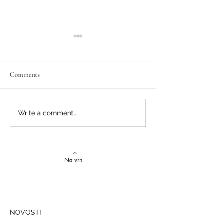
Comments
Izvrstan uspjeh na državnom
Latinski i grčki – st
Write a comment...
Natjecanju iz talijanskog
novi uspjesi
jezika
Na vrh
NOVOSTI