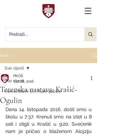
Post
Sve vijesti
PKOŠ
Sve vijesti
Oct 28, 2016
Terenska nastava: Krašić-
Humanitarni tim Ruke ljubavi
Ogulin
Dana 14. listopada 2016. došli smo u 
školu u 7:37. Krenuli smo na izlet u 8 
sati i stigli u Krašić u 9:20. Svećenik 
nam je pričao o blaženom Alojziju 