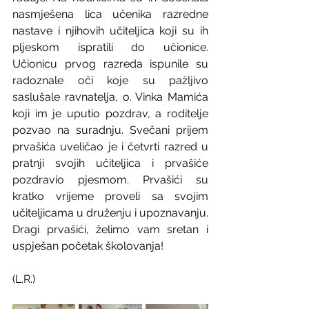
nasmješena lica učenika razredne 
nastave i njihovih učiteljica koji su ih 
pljeskom ispratili do učionice. 
Učionicu prvog razreda ispunile su 
radoznale oči koje su pažljivo 
saslušale ravnatelja, o. Vinka Mamića 
koji im je uputio pozdrav, a roditelje 
pozvao na suradnju. Svečani prijem 
prvašića uveličao je i četvrti razred u 
pratnji svojih učiteljica i prvašiće 
pozdravio pjesmom. Prvašići su 
kratko vrijeme proveli sa svojim 
učiteljicama u druženju i upoznavanju. 
Dragi prvašići, želimo vam sretan i 
uspješan početak školovanja!
(L.R.)