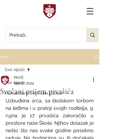
Post
Sve vijesti
PKOŠ
Sve vijesti
Sep 17, 2024
Svečani prijem prvašića
Humanitarni tim Ruke ljubavi
Uzbuđena srca, sa školskom torbom 
na leđima i u pratnji svojih roditelja, 9. 
rujna je 17 prvašića zakoračilo u 
prostore naše Škole. Njihov dolazak je 
nešto što nas svake godine posebno 
raduje. Na hodnicima su ih dočekala 