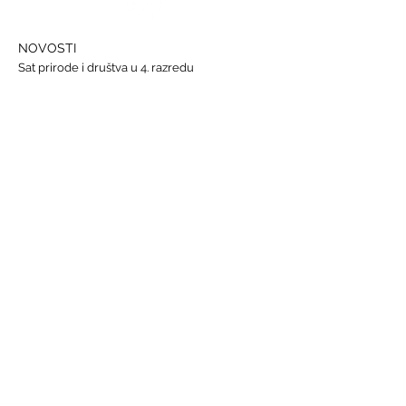
NOVOSTI
Sat prirode i društva u 4. razredu
Državna smotra Lidrana
Najava humanitarnog Uskrsnog sajma, 29. - 31.
ožujka
Nastava informatike
Svjetski dan osoba s Down sindromom, 21.
ožujka
GALERIJE
Humanitarna akcija "Prijatelj prijatelju"
Sat lektire - 4. razred
Grm ruže
Vjeronauk
Pavao Pavličić, Dobri duh Zagreba
Talijanski jezik
BRZE POVEZNICE