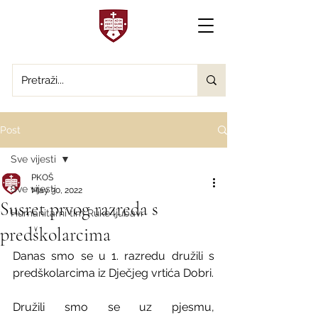
Post
Sve vijesti
PKOŠ
Sve vijesti
May 30, 2022
Susret prvog razreda s
Humanitarni tim Ruke ljubavi
predškolarcima
Danas smo se u 1. razredu družili s 
predškolarcima iz Dječjeg vrtića Dobri. 
Družili smo se uz pjesmu, 