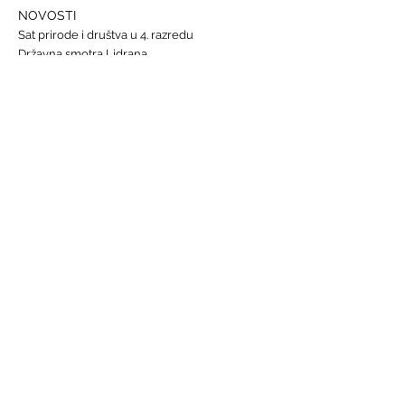
NOVOSTI
Sat prirode i društva u 4. razredu
Državna smotra Lidrana
Najava humanitarnog Uskrsnog sajma, 29. - 31.
ožujka
Nastava informatike
Svjetski dan osoba s Down sindromom, 21.
ožujka
GALERIJE
Humanitarna akcija "Prijatelj prijatelju"
Sat lektire - 4. razred
Grm ruže
Vjeronauk
Pavao Pavličić, Dobri duh Zagreba
Talijanski jezik
BRZE POVEZNICE
Raspored sati