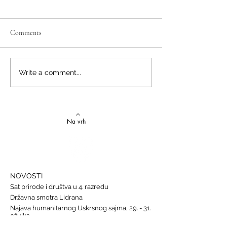
Comments
Izvrstan uspjeh na državnom
Latinski i grčki – st
Write a comment...
Natjecanju iz talijanskog
novi uspjesi
jezika
Na vrh
NOVOSTI
Sat prirode i društva u 4. razredu
Državna smotra Lidrana
Najava humanitarnog Uskrsnog sajma, 29. - 31.
ožujka
Nastava informatike