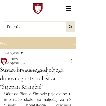
Post
Sve vijesti
PKOŠ
Sve vijesti
Mar 2, 2021
Susret hrvatskoga dječjega
Humanitarni tim Ruke ljubavi
duhovnoga stvaralaštva
"Stjepan Kranjčić"
Učenica Blanka Šimović prijavila se, u 
ime naše škole, na natječaj za 10. 
Susret hrvatskoga dječjega 