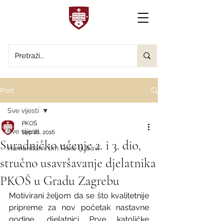
Post
Sve vijesti
PKOŠ
Sve vijesti
Sep 16, 2016
Suradničko učenje 2. i 3. dio,
Humanitarni tim Ruke ljubavi
stručno usavršavanje djelatnika
PKOŠ u Gradu Zagrebu
Motivirani željom da se što kvalitetnije 
pripreme za nov početak nastavne 
godine, djelatnici Prve katoličke 