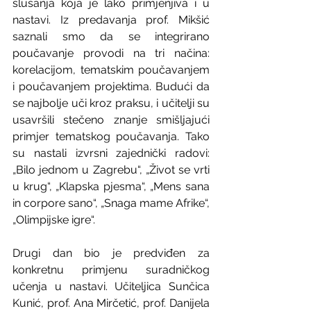
slušanja koja je lako primjenjiva i u 
nastavi. Iz predavanja prof. Mikšić 
saznali smo da se integrirano 
poučavanje provodi na tri načina: 
korelacijom, tematskim poučavanjem 
i poučavanjem projektima. Budući da 
se najbolje uči kroz praksu, i učitelji su 
usavršili stečeno znanje smišljajući 
primjer tematskog poučavanja. Tako 
su nastali izvrsni zajednički radovi: 
„Bilo jednom u Zagrebu“, „Život se vrti 
u krug“, „Klapska pjesma“, „Mens sana 
in corpore sano“, „Snaga mame Afrike“, 
„Olimpijske igre“.
Drugi dan bio je predviđen za 
konkretnu primjenu suradničkog 
učenja u nastavi. Učiteljica Sunčica 
Kunić, prof. Ana Mirčetić, prof. Danijela 