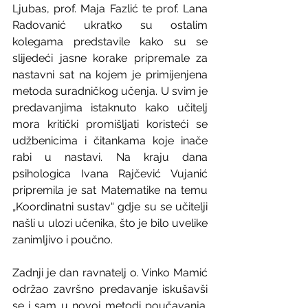
Ljubas, prof. Maja Fazlić te prof. Lana 
Radovanić ukratko su ostalim 
kolegama predstavile kako su se 
slijedeći jasne korake pripremale za 
nastavni sat na kojem je primijenjena 
metoda suradničkog učenja. U svim je 
predavanjima istaknuto kako učitelj 
mora kritički promišljati koristeći se 
udžbenicima i čitankama koje inače 
rabi u nastavi. Na kraju dana 
psihologica Ivana Rajčević Vujanić 
pripremila je sat Matematike na temu 
„Koordinatni sustav“ gdje su se učitelji 
našli u ulozi učenika, što je bilo uvelike 
zanimljivo i poučno.
Zadnji je dan ravnatelj o. Vinko Mamić 
održao završno predavanje iskušavši 
se i sam u novoj metodi poučavanja. 