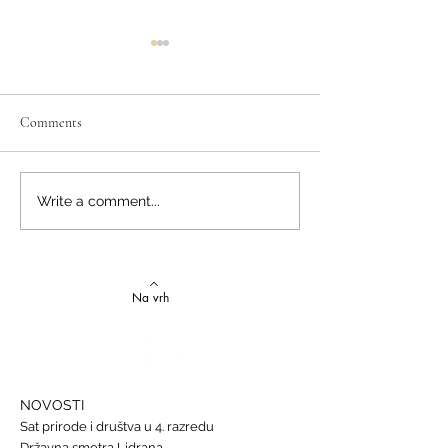
Comments
Izvrstan uspjeh na državnom
Latinski i grčki – st
Write a comment...
Natjecanju iz talijanskog
novi uspjesi
jezika
Na vrh
NOVOSTI
Sat prirode i društva u 4. razredu
Državna smotra Lidrana