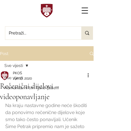
Post
Sve vijesti
PKOŠ
Sve vijesti
Jun 17, 2020
Rečenični dijelovi –
Humanitarni tim Ruke ljubavi
videoponavljanje
Na kraju nastavne godine neće škoditi 
da ponovimo rečenične dijelove koje 
smo tako često ponavljali. Učenik 
Šime Petrak pripremio nam je sažeto 