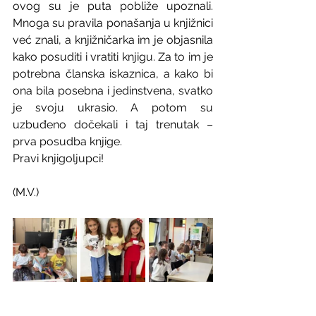
ovog su je puta pobliže upoznali. 
Mnoga su pravila ponašanja u knjižnici 
već znali, a knjižničarka im je objasnila 
kako posuditi i vratiti knjigu. Za to im je 
potrebna članska iskaznica, a kako bi 
ona bila posebna i jedinstvena, svatko 
je svoju ukrasio. A potom su 
uzbuđeno dočekali i taj trenutak – 
prva posudba knjige.
Pravi knjigoljupci!
(M.V.)