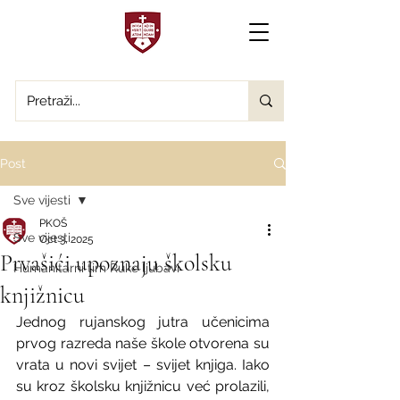
Post
Sve vijesti
PKOŠ
Sve vijesti
Oct 3, 2025
Prvašići upoznaju školsku
Humanitarni tim Ruke ljubavi
knjižnicu
Jednog rujanskog jutra učenicima 
prvog razreda naše škole otvorena su 
vrata u novi svijet – svijet knjiga. Iako 
su kroz školsku knjižnicu već prolazili, 