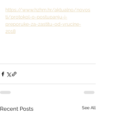
https://www.hzhm.hr/aktualno/novos
ti/protokol-o-postupanju-i-
preporuke-za-zastitu-od-vrucine-
2018
See All
Recent Posts