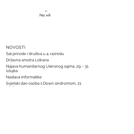
jezika
Na vrh
NOVOSTI
Sat prirode i društva u 4. razredu
Državna smotra Lidrana
Najava humanitarnog Uskrsnog sajma, 29. - 31.
ožujka
Nastava informatike
Svjetski dan osoba s Down sindromom, 21.
ožujka
GALERIJE
Humanitarna akcija "Prijatelj prijatelju"
Sat lektire - 4. razred
Grm ruže
Vjeronauk