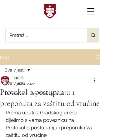
Post
Sve vijesti
PKOŠ
Sve vijesti
Jun 20, 2022
Protokol o postupanju i
Humanitarni tim Ruke ljubavi
preporuka za zaštitu od vrućine
Prema uputi iz Gradskog ureda 
dijelimo s vama poveznicu na 
Protokol o postupanju i preporuka za 
zaštitu od vrućine. 