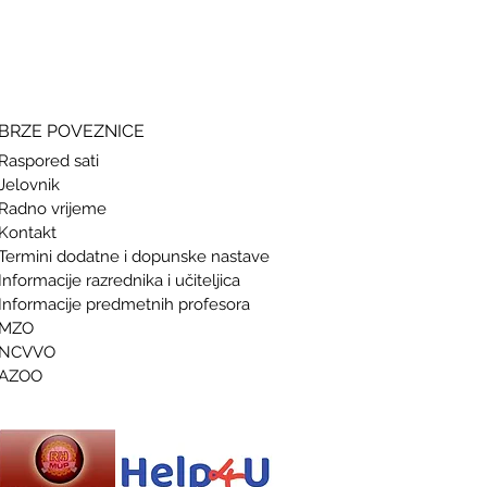
si
BRZE POVEZNICE
Raspored sati
Jelovnik
Radno vrijeme
Kontakt
Termini doda
tne i dopunske nastave
Informacije razrednika i učiteljica
Informacije predmetnih profesora
MZO
NCVVO
AZOO