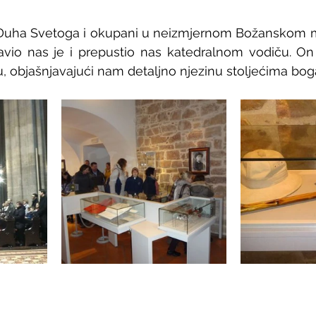
uha Svetoga i okupani u neizmjernom Božanskom mi
avio nas je i prepustio nas katedralnom vodiču. On
u, objašnjavajući nam detaljno njezinu stoljećima boga