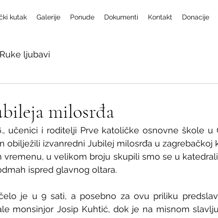
čki kutak
Galerije
Ponude
Dokumenti
Kontakt
Donacije
Ruke ljubavi
ubileja milosrđa
6., učenici i roditelji Prve katoličke osnovne škole u
obilježili izvanredni Jubilej milosrđa u zagrebačkoj k
em vremenu, u velikom broju skupili smo se u katedrali
 odmah ispred glavnog oltara.
elo je u 9 sati, a posebno za ovu priliku predslavi
le monsinjor Josip Kuhtić, dok je na misnom slavlju