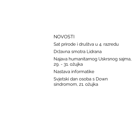
zaštitu u slučaju curenja podataka
NOVOSTI
Sat prirode i društva u 4. razredu
Državna smotra Lidrana
Najava humanitarnog Uskrsnog sajma,
29. - 31. ožujka
Nastava informatike
Svjetski dan osoba s Down
sindromom, 21. ožujka