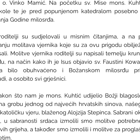
lj o. Vinko Mamić. Na početku sv. Mise mons. Kuht
škole te je pred popunjenom katedralom posebno 
vanja Godine milosrđa.
oditelji su sudjelovali u misnim čitanjima, a na 
tanju molitava vjernika koje su za ovu prigodu obilje
li. Molitve vjernika roditelji su napisali temelju krun
 na način kako ih je Isus objavio sv. Faustini Kowals
ka bilo obuhvaćeno i Božanskom milosrđu prik
di, a osobito svi grješnici.
kon što nam je mons. Kuhtić udijelio Božji blagoslo
ma grobu jednog od najvećih hrvatskih sinova, našeg
atoličku vjeru, blaženog Alojzija Stepinca. Sabrani o
 u sabranosti srdaca izmolili smo molitve potrebne
ih grijeha, a također smo izmolili i molitve za progla
etim.