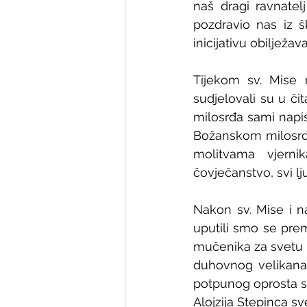
naš dragi ravnate
pozdravio nas iz 
inicijativu obilježa
Tijekom sv. Mise r
sudjelovali su u či
milosrđa sami napisa
Božanskom milosrđu,
molitvama vjerni
čovječanstvo, svi lju
Nakon sv. Mise i na
uputili smo se pre
mučenika za svetu k
duhovnog velikana,
potpunog oprosta sv
Alojzija Stepinca sv