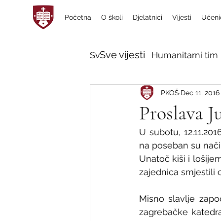
Početna
O školi
Djelatnici
Vijesti
Učeni
Sve vijesti
Sve vijesti
Humanitarni tim 
PKOŠ
Dec 11, 2016
Proslava J
U subotu, 12.11.201
na poseban su način 
Unatoč kiši i lošij
zajednica smjestili
Misno slavlje započ
zagrebačke katedra