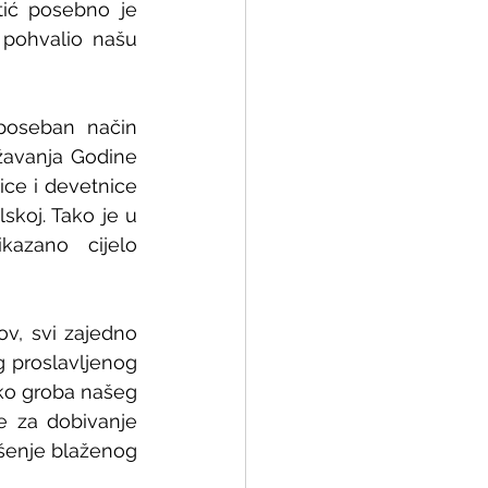
ić posebno je 
pohvalio našu 
poseban način 
žavanja Godine 
ice i devetnice 
koj. Tako je u 
azano cijelo 
v, svi zajedno 
 proslavljenog 
ko groba našeg 
 za dobivanje 
šenje blaženog 