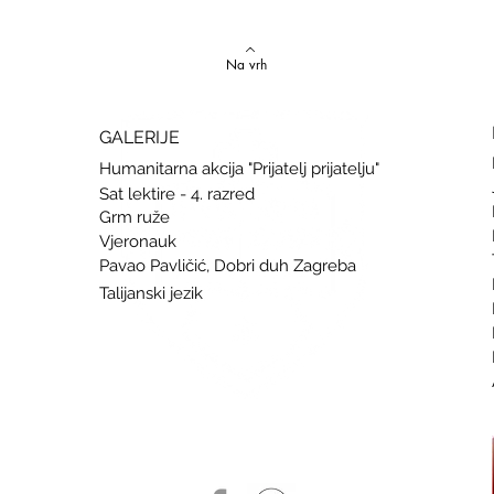
Natjecanju iz talijanskog jezika
uspje
Na vrh
GALERIJE
Humanitarna akcija "Prijatelj prijatelju"
Sat lektire - 4. razred
Grm ruže
Vjeronauk
Pavao Pavličić, Dobri duh Zagreba
Talijanski jezik