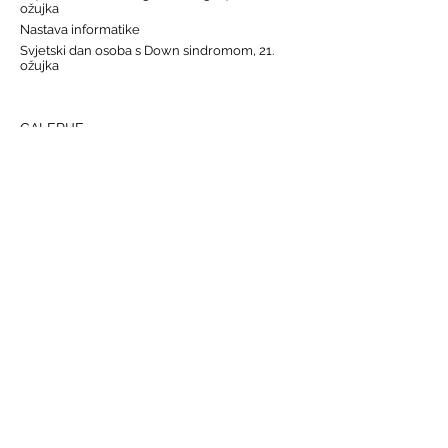
ožujka
Nastava informatike
Svjetski dan osoba s Down sindromom, 21.
ožujka
GALERIJE
Humanitarna akcija "Prijatelj prijatelju"
Sat lektire - 4. razred
Grm ruže
Vjeronauk
Pavao Pavličić, Dobri duh Zagreba
Talijanski jezik
BRZE POVEZNICE
Raspored sati
Jelovnik
Radno vrijeme
Kontakt
Termini doda
tne i dopunske nastave
Informacije razrednika i učiteljica