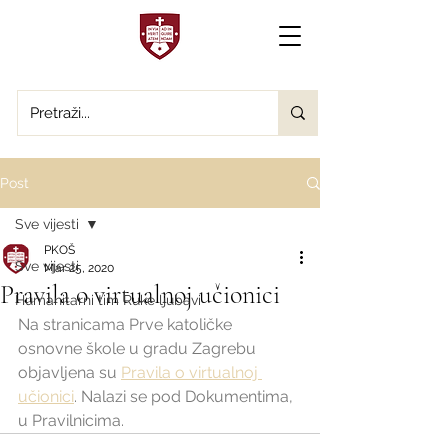
Post
Sve vijesti
PKOŠ
Sve vijesti
Mar 25, 2020
Pravila o virtualnoj učionici
Humanitarni tim Ruke ljubavi
Na stranicama Prve katoličke 
osnovne škole u gradu Zagrebu 
objavljena su 
Pravila o virtualnoj 
učionici
. Nalazi se pod Dokumentima, 
u Pravilnicima.