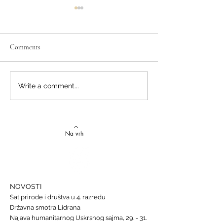
Comments
Izvrstan uspjeh na državnom
Latinski i grčki – st
Write a comment...
Natjecanju iz talijanskog
novi uspjesi
jezika
Na vrh
NOVOSTI
Sat prirode i društva u 4. razredu
Državna smotra Lidrana
Najava humanitarnog Uskrsnog sajma, 29. - 31.