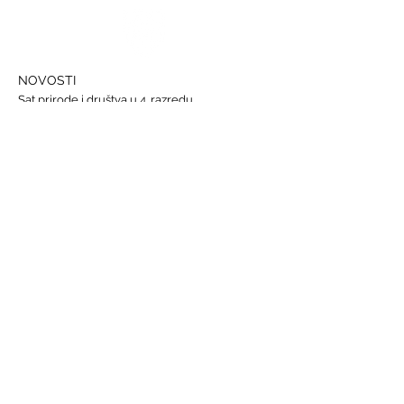
NOVOSTI
Sat prirode i društva u 4. razredu
Državna smotra Lidrana
Najava humanitarnog Uskrsnog sajma, 29. - 31.
ožujka
Nastava informatike
Svjetski dan osoba s Down sindromom, 21.
ožujka
GALERIJE
Humanitarna akcija "Prijatelj prijatelju"
Sat lektire - 4. razred
Grm ruže
Vjeronauk
Pavao Pavličić, Dobri duh Zagreba
Talijanski jezik