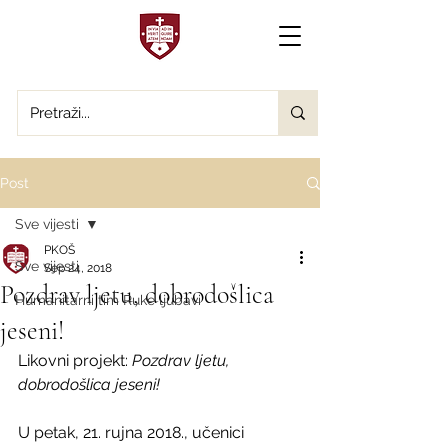
Post
Sve vijesti
PKOŠ
Sve vijesti
Sep 24, 2018
Pozdrav ljetu, dobrodošlica
Humanitarni tim Ruke ljubavi
jeseni!
Likovni projekt: 
Pozdrav ljetu, 
dobrodošlica jeseni!
U petak, 21. rujna 2018., učenici 