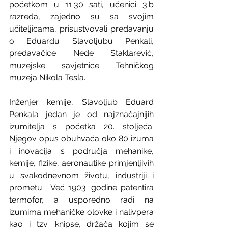
početkom u 11:30 sati, učenici 3.b 
razreda, zajedno su sa svojim 
učiteljicama, prisustvovali predavanju 
o Eduardu Slavoljubu Penkali, 
predavačice Nede Staklarević, 
muzejske savjetnice Tehničkog 
muzeja Nikola Tesla.
Inženjer kemije, Slavoljub Eduard 
Penkala jedan je od najznačajnijih 
izumitelja s početka 20. stoljeća. 
Njegov opus obuhvaća oko 80 izuma 
i inovacija s područja mehanike, 
kemije, fizike, aeronautike primjenljivih 
u svakodnevnom životu, industriji i 
prometu.  Već 1903. godine patentira 
termofor, a usporedno radi na 
izumima mehaničke olovke i nalivpera 
kao i tzv. knipse, držača kojim se 