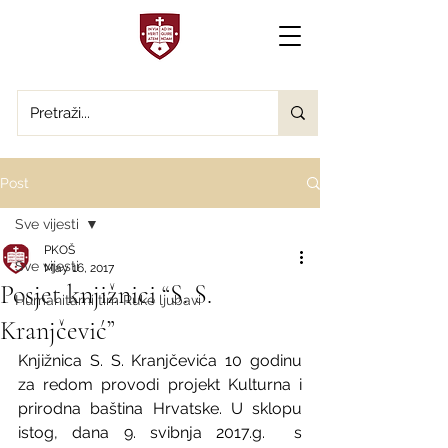
Post
Sve vijesti
PKOŠ
Sve vijesti
May 16, 2017
Posjet knjižnici “S. S.
Humanitarni tim Ruke ljubavi
Kranjčević”
Knjižnica S. S. Kranjčevića 10 godinu 
za redom provodi projekt Kulturna i 
prirodna baština Hrvatske. U sklopu 
istog, dana 9. svibnja 2017.g.  s 