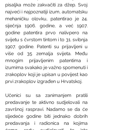
pisaljka može zakvačiti za džep. Svoj 
najveći i najpoznatiji izum, automatsku 
mehaničku olovku, patentirao je 24. 
siječnja 1906. godine, a već 1907. 
godine patentira prvo nalivpero na 
svijetu s čvrstom tintom i to 31. svibnja 
1907. godine. Patenti su prijavljeni u 
više od 35 zemalja svijeta. Među 
mnogim prijavljenim patentima i 
izumima svakako je važno spomenuti i 
zrakoplov koji je upisan u povijest kao 
prvi zrakoplov izgrađen u Hrvatskoj.
Učenici su sa zanimanjem pratili 
predavanje te aktivno sudjelovali na 
završnoj raspravi. Nadamo se da će 
sljedeće godine biti jednako dobrih 
predavanja i radionica na kojima 