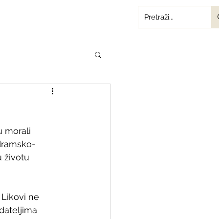
u morali 
a dramsko-
 životu 
 Likovi ne 
dateljima 