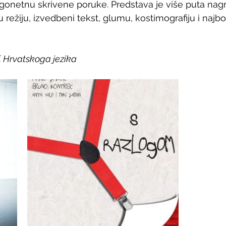
onetnu skrivene poruke. Predstava je više puta nagra
ju režiju, izvedbeni tekst, glumu, kostimografiju i najb
f. Hrvatskoga jezika