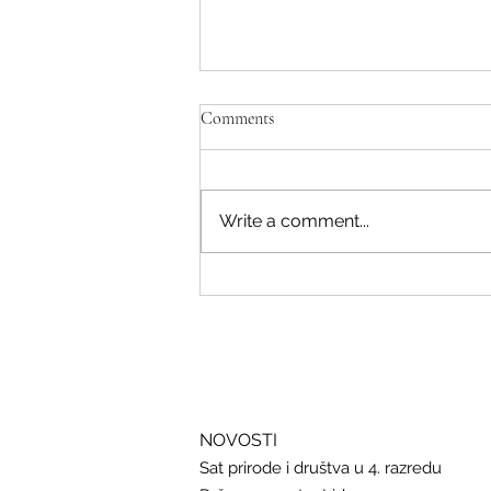
Comments
Write a comment...
Savjeti Nacionalnog CERT-a za
zaštitu u slučaju curenja podataka
NOVOSTI
Sat prirode i društva u 4. razredu