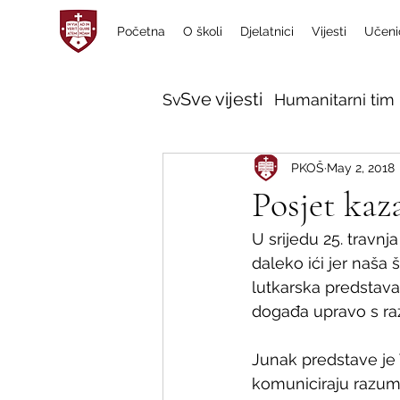
Početna
O školi
Djelatnici
Vijesti
Učeni
Sve vijesti
Sve vijesti
Humanitarni tim 
PKOŠ
May 2, 2018
Posjet kaz
U srijedu 25. travnja
daleko ići jer naša 
lutkarska predstav
događa upravo s ra
Junak predstave je 
komuniciraju razuml