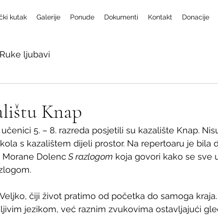
čki kutak
Galerije
Ponude
Dokumenti
Kontakt
Donacije
Ruke ljubavi
alištu Knap
 učenici 5. – 8. razreda posjetili su kazalište Knap. Nis
škola s kazalištem dijeli prostor. Na repertoaru je bil
a Morane Dolenc
 S razlogom
 koja govori kako se sve u
zlogom.
Veljko, čiji život pratimo od početka do samoga kraja.
jivim jezikom, već raznim zvukovima ostavljajući gle