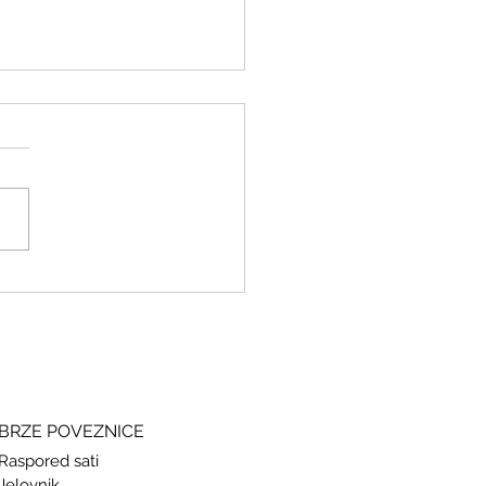
ki i grčki – stari jezici, novi
si
BRZE POVEZNICE
Raspored sati
Jelovnik