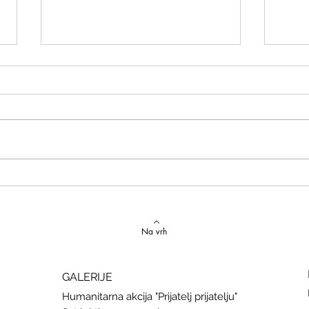
Izvrstan uspjeh na državnom
Latins
Natjecanju iz talijanskog jezika
uspje
Na vrh
GALERIJE
Humanitarna akcija "Prijatelj prijatelju"