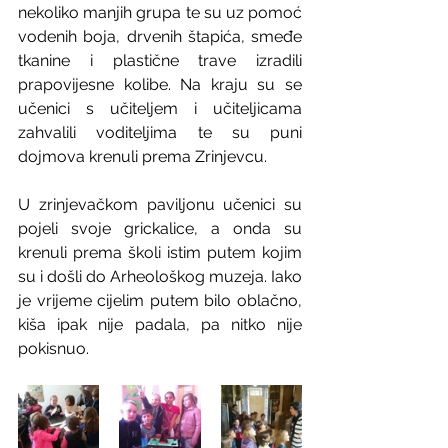
nekoliko manjih grupa te su uz pomoć 
vodenih boja, drvenih štapića, smeđe 
tkanine i plastične trave izradili 
prapovijesne kolibe. Na kraju su se 
učenici s učiteljem i učiteljicama 
zahvalili voditeljima te su puni 
dojmova krenuli prema Zrinjevcu.
U zrinjevačkom paviljonu učenici su 
pojeli svoje grickalice, a onda su 
krenuli prema školi istim putem kojim 
su i došli do Arheološkog muzeja. Iako 
je vrijeme cijelim putem bilo oblačno, 
kiša ipak nije padala, pa nitko nije 
pokisnuo.