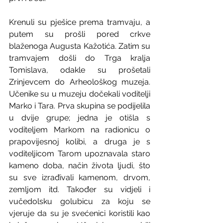
Krenuli su pješice prema tramvaju, a 
putem su prošli pored crkve 
blaženoga Augusta Kažotića. Zatim su 
tramvajem došli do Trga kralja 
Tomislava, odakle su prošetali 
Zrinjevcem do Arheološkog muzeja. 
Učenike su u muzeju dočekali voditelji 
Marko i Tara. Prva skupina se podijelila 
u dvije grupe; jedna je otišla s 
voditeljem Markom na radionicu o 
prapovijesnoj kolibi, a druga je s 
voditeljicom Tarom upoznavala staro 
kameno doba, način života ljudi, što 
su sve izrađivali kamenom, drvom, 
zemljom itd. Također su vidjeli i 
vučedolsku golubicu za koju se 
vjeruje da su je svećenici koristili kao 