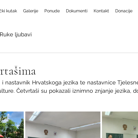
čki kutak
Galerije
Ponude
Dokumenti
Kontakt
Donacije
Ruke ljubavi
vrtašima
je i nastavnik Hrvatskoga jezika te nastavnice Tjelesn
lture. Četvrtaši su pokazali iznimno znjanje jezika, do