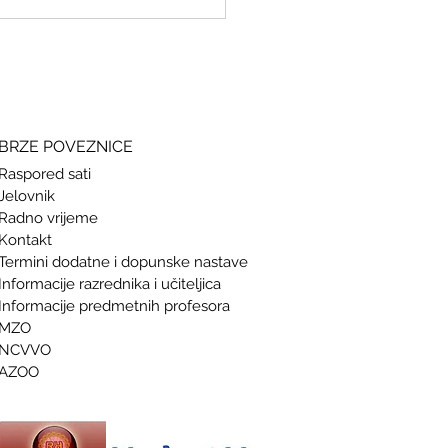
ki i grčki – stari jezici, novi
si
BRZE POVEZNICE
Raspored sati
Jelovnik
Radno vrijeme
Kontakt
Termini doda
tne i dopunske nastave
Informacije razrednika i učiteljica
Informacije predmetnih profesora
MZO
NCVVO
AZOO