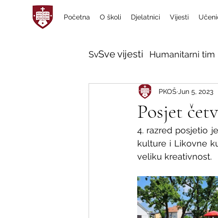
Početna
O školi
Djelatnici
Vijesti
Učeni
Sve vijesti
Sve vijesti
Humanitarni tim 
PKOŠ
Jun 5, 2023
Posjet čet
4. razred posjetio 
kulture i Likovne ku
veliku kreativnost.