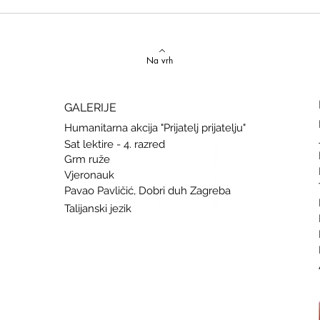
Izvrstan uspjeh na državnom
Latins
Natjecanju iz talijanskog jezika
uspje
Na vrh
GALERIJE
Humanitarna akcija "Prijatelj prijatelju"
Sat lektire - 4. razred
Grm ruže
Vjeronauk
Pavao Pavličić, Dobri duh Zagreba
Talijanski jezik