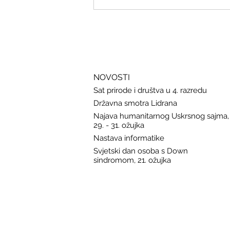
Savjeti Nacionalnog CERT-a za
zaštitu u slučaju curenja podataka
NOVOSTI
Sat prirode i društva u 4. razredu
Državna smotra Lidrana
Najava humanitarnog Uskrsnog sajma,
29. - 31. ožujka
Nastava informatike
Svjetski dan osoba s Down
sindromom, 21. ožujka