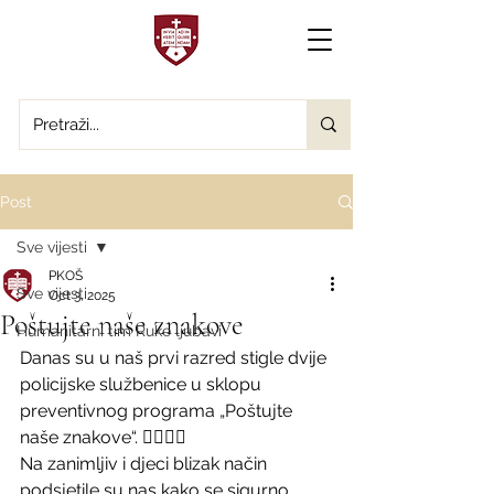
Post
Sve vijesti
PKOŠ
Sve vijesti
Oct 3, 2025
Poštujte naše znakove
Humanitarni tim Ruke ljubavi
Danas su u naš prvi razred stigle dvije 
policijske službenice u sklopu 
preventivnog programa „Poštujte 
naše znakove“. 👮‍♀️👮‍♀️
Na zanimljiv i djeci blizak način 
podsjetile su nas kako se sigurno 