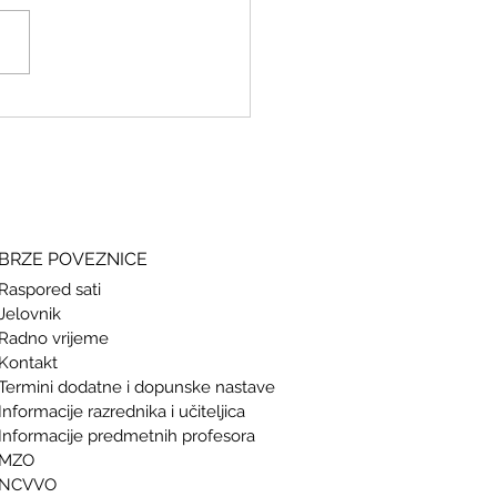
ki i grčki – stari jezici, novi
si
BRZE POVEZNICE
Raspored sati
Jelovnik
Radno vrijeme
Kontakt
Termini doda
tne i dopunske nastave
Informacije razrednika i učiteljica
Informacije predmetnih profesora
MZO
NCVVO