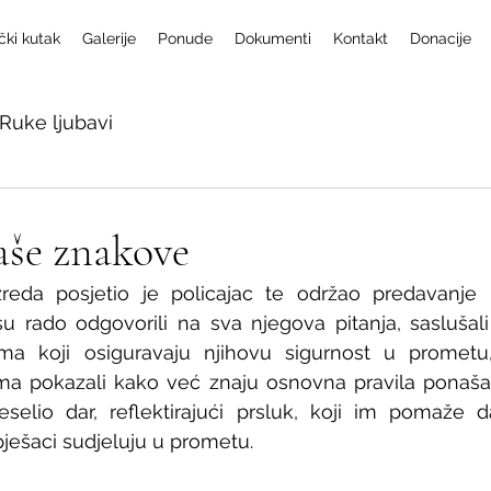
čki kutak
Galerije
Ponude
Dokumenti
Kontakt
Donacije
Ruke ljubavi
aše znakove
reda posjetio je policajac te održao predavanje ”
su rado odgovorili na sva njegova pitanja, saslušal
ma koji osiguravaju njihovu sigurnost u prometu
ima pokazali kako već znaju osnovna pravila ponaša
selio dar, reflektirajući prsluk, koji im pomaže da
ješaci sudjeluju u prometu. 