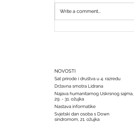
Write a comment...
Savjeti Nacionalnog CERT-a za
zaštitu u slučaju curenja podataka
NOVOSTI
Sat prirode i društva u 4. razredu
Državna smotra Lidrana
Najava humanitarnog Uskrsnog sajma,
29. - 31. ožujka
Nastava informatike
Svjetski dan osoba s Down
sindromom, 21. ožujka