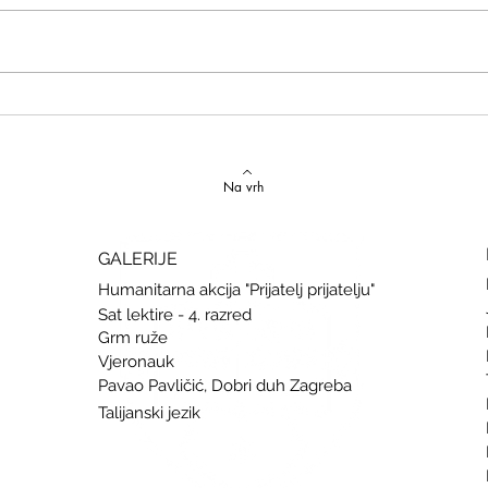
Izvrstan uspjeh na državnom
Latins
Natjecanju iz talijanskog jezika
uspje
Na vrh
GALERIJE
Humanitarna akcija "Prijatelj prijatelju"
Sat lektire - 4. razred
Grm ruže
Vjeronauk
Pavao Pavličić, Dobri duh Zagreba
Talijanski jezik