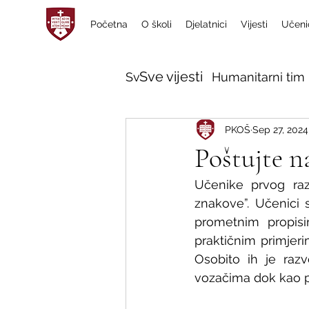
Početna
O školi
Djelatnici
Vijesti
Učeni
Sve vijesti
Sve vijesti
Humanitarni tim 
PKOŠ
Sep 27, 2024
Poštujte n
Učenike prvog raz
znakove”. Učenici 
prometnim propisi
praktičnim primjer
Osobito ih je razve
vozačima dok kao p