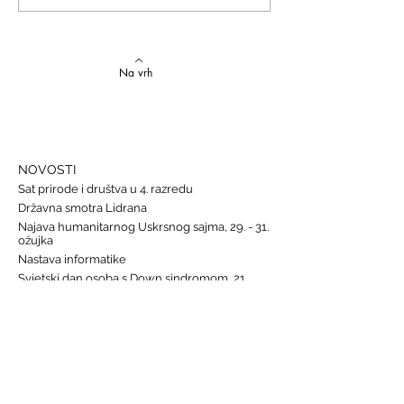
Natjecanju iz talijanskog
novi uspjesi
jezika
Na vrh
NOVOSTI
Sat prirode i društva u 4. razredu
Državna smotra Lidrana
Najava humanitarnog Uskrsnog sajma, 29. - 31.
ožujka
Nastava informatike
Svjetski dan osoba s Down sindromom, 21.
ožujka
GALERIJE
Humanitarna akcija "Prijatelj prijatelju"
Sat lektire - 4. razred