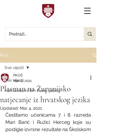
Post
Sve vijesti
PKOŠ
Sve vijesti
Mar 2, 2021
Plasman na Županijsko
Humanitarni tim Ruke ljubavi
natjecanje iz hrvatskog jezika
Updated:
Mar 4, 2021
Čestitamo učenicama 7. i 8. razreda 
Mari Barić i Ružici Herceg koje su 
postigle izvrsne rezultate na Školskom 