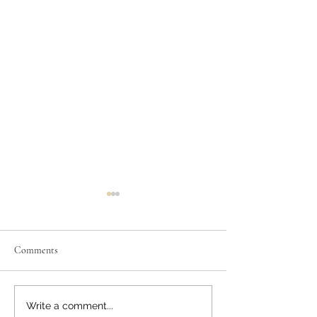
Comments
Izvrstan uspjeh na državnom
Latinski i grčki – st
Write a comment...