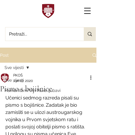
Post
Sve vijesti
PKOŠ
Sve vijesti
Jun 17, 2020
Pismo s bojišnice
Humanitarni tim Ruke ljubavi
Učenici sedmog razreda pisali su 
pismo s bojišnice. Zadatak je bio 
zamisliti se u ulozi austrougarskog 
vojnika u Prvom svjetskom ratu i 
poslati svojoj obitelji pismo s ratišta.
U prilogu su pisma učenica Eve 