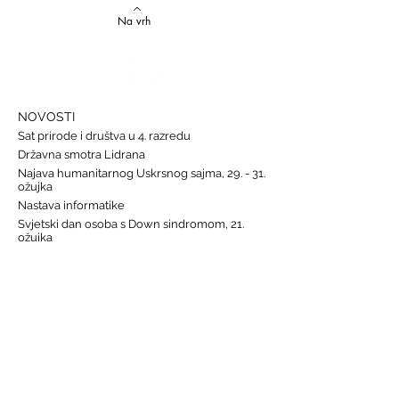
Na vrh
NOVOSTI
Sat prirode i društva u 4. razredu
Državna smotra Lidrana
Najava humanitarnog Uskrsnog sajma, 29. - 31.
ožujka
Nastava informatike
Svjetski dan osoba s Down sindromom, 21.
ožujka
GALERIJE
Humanitarna akcija "Prijatelj prijatelju"
Sat lektire - 4. razred
Grm ruže
Vjeronauk
Pavao Pavličić, Dobri duh Zagreba