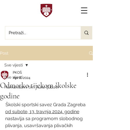
Post
Sve vijesti
PKOŠ
Sve vijesti
Apr 8, 2024
Odmorko tijekom školske
Humanitarni tim Ruke ljubavi
godine
 Školski sportski savez Grada Zagreba 
od subote, 13. travnja 2024. godine
nastavlja sa programom slobodnog 
plivanja, usavršavanja plivačkih 