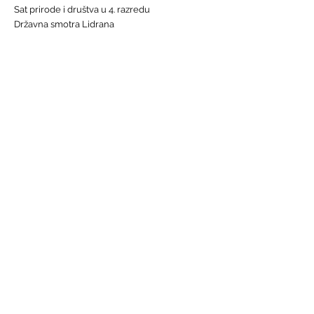
Sat prirode i društva u 4. razredu
Državna smotra Lidrana
Najava humanitarnog Uskrsnog sajma, 29. - 31.
ožujka
Nastava informatike
Svjetski dan osoba s Down sindromom, 21.
ožujka
GALERIJE
Humanitarna akcija "Prijatelj prijatelju"
Sat lektire - 4. razred
Grm ruže
Vjeronauk
Pavao Pavličić, Dobri duh Zagreba
Talijanski jezik
BRZE POVEZNICE
Raspored sati
Jelovnik
Radno vrijeme