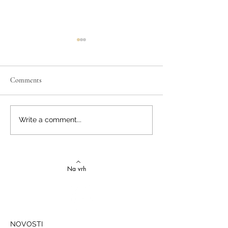
Comments
Izvrstan uspjeh na državnom
Latinski i grčki – st
Write a comment...
Natjecanju iz talijanskog
novi uspjesi
jezika
Na vrh
NOVOSTI