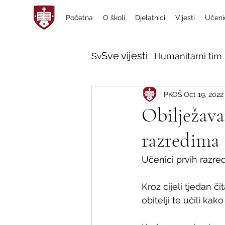
Početna
O školi
Djelatnici
Vijesti
Učeni
Sve vijesti
Sve vijesti
Humanitarni tim 
PKOŠ
Oct 19, 2022
Obilježava
razredima
Učenici prvih razreda
Kroz cijeli tjedan č
obitelji te učili kak