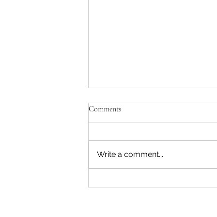
Comments
Write a comment...
Savjeti Nacionalnog CERT-a za
zaštitu u slučaju curenja podataka