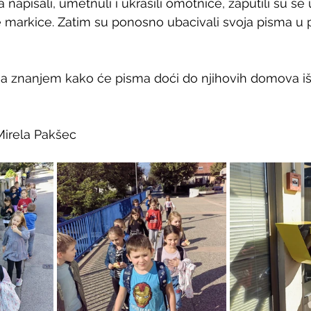
napisali, umetnuli i ukrasili omotnice, zaputili su se 
 markice. Zatim su ponosno ubacivali svoja pisma u 
sa znanjem kako će pisma doći do njihovih domova iš
 Mirela Pakšec