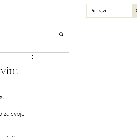
rvim
a.
o za svoje 