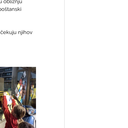
u obližnju 
poštanski 
čekuju njihov 