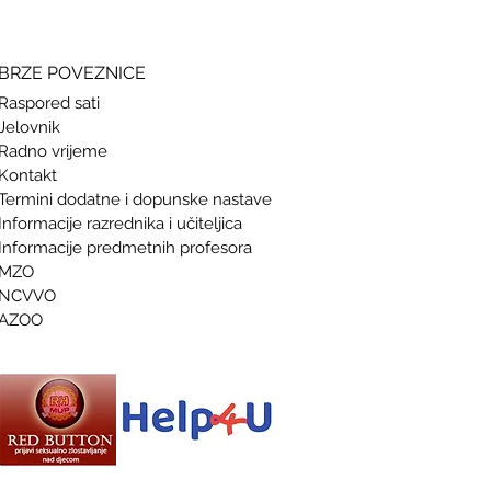
BRZE POVEZNICE
Raspored sati
Jelovnik
Radno vrijeme
Kontakt
Termini doda
tne i dopunske nastave
Informacije razrednika i učiteljica
Informacije predmetnih profesora
MZO
NCVVO
AZOO