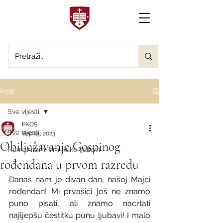
Post
Sve vijesti
PKOŠ
Sve vijesti
Sep 15, 2023
Obilježavanje Gospinog
Humanitarni tim Ruke ljubavi
rođendana u prvom razredu
Danas nam je divan dan, našoj Majci 
rođendan! Mi prvašići još ne znamo 
puno pisati, ali znamo nacrtati  
najljepšu čestitku punu ljubavi! I malo 