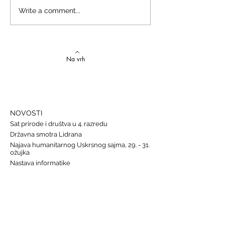
Izvrstan uspjeh na državnom
Latinski i grčki – st
Write a comment...
Natjecanju iz talijanskog
novi uspjesi
jezika
Na vrh
NOVOSTI
Sat prirode i društva u 4. razredu
Državna smotra Lidrana
Najava humanitarnog Uskrsnog sajma, 29. - 31.
ožujka
Nastava informatike
Svjetski dan osoba s Down sindromom, 21.
ožujka
GALERIJE
Humanitarna akcija "Prijatelj prijatelju"