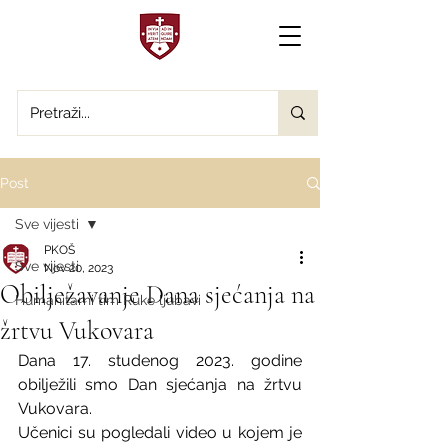
Post
Sve vijesti
PKOŠ
Sve vijesti
Nov 20, 2023
Obilježavanje Dana sjećanja na
Humanitarni tim Ruke ljubavi
žrtvu Vukovara
Dana 17. studenog 2023. godine 
obilježili smo Dan sjećanja na žrtvu 
Vukovara.
Učenici su pogledali video u kojem je 