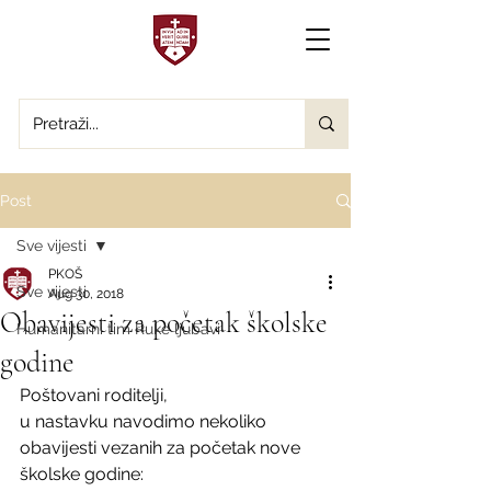
Post
Sve vijesti
PKOŠ
Sve vijesti
Aug 30, 2018
Obavijesti za početak školske
Humanitarni tim Ruke ljubavi
godine
Poštovani roditelji,
u nastavku navodimo nekoliko 
obavijesti vezanih za početak nove 
školske godine: