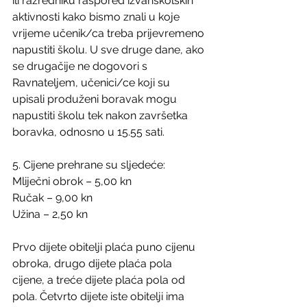
ili razredniku raspored izvanškolskih 
aktivnosti kako bismo znali u koje 
vrijeme učenik/ca treba prijevremeno 
napustiti školu. U sve druge dane, ako 
se drugačije ne dogovori s 
Ravnateljem, učenici/ce koji su 
upisali produženi boravak mogu 
napustiti školu tek nakon završetka 
boravka, odnosno u 15.55 sati.
5. Cijene prehrane su sljedeće:
Mliječni obrok – 5,00 kn
Ručak – 9,00 kn
Užina – 2,50 kn
Prvo dijete obitelji plaća puno cijenu 
obroka, drugo dijete plaća pola 
cijene, a treće dijete plaća pola od 
pola. Četvrto dijete iste obitelji ima 