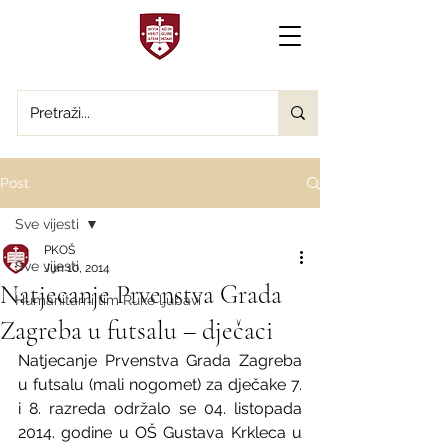
Post
Sve vijesti
PKOŠ
Sve vijesti
Jun 10, 2014
Natjecanje Prvenstva Grada
Humanitarni tim Ruke ljubavi
Zagreba u futsalu – dječaci
Natjecanje Prvenstva Grada Zagreba 
u futsalu (mali nogomet) za dječake 7. 
i 8. razreda održalo se 04. listopada 
2014. godine u OŠ Gustava Krkleca u 