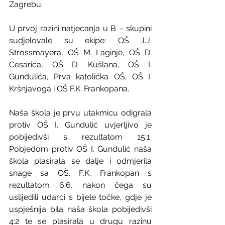
Zagrebu.
U prvoj razini natjecanja u B – skupini 
sudjelovale su ekipe: OŠ J.J. 
Strossmayera, OŠ M. Laginje, OŠ D. 
Cesarića, OŠ D. Kušlana, OŠ I. 
Gundulića, Prva katolička OŠ, OŠ I. 
Kršnjavoga i OŠ F.K. Frankopana.
Naša škola je prvu utakmicu odigrala 
protiv OŠ I. Gundulić uvjerljivo je 
pobijedivši s rezultatom 15:1. 
Pobjedom protiv OŠ I. Gundulić naša 
škola plasirala se dalje i odmjerila 
snage sa OŠ. F.K. Frankopan s 
rezultatom 6:6, nakon čega su 
uslijedili udarci s bijele točke, gdje je 
uspješnija bila naša škola pobijedivši 
4:2 te se plasirala u drugu razinu 