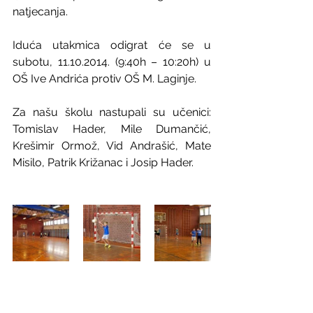
natjecanja.
Iduća utakmica odigrat će se u 
subotu, 11.10.2014. (9:40h – 10:20h) u 
OŠ Ive Andrića protiv OŠ M. Laginje.
Za našu školu nastupali su učenici: 
Tomislav Hader, Mile Dumančić, 
Krešimir Ormož, Vid Andrašić, Mate 
Misilo, Patrik Križanac i Josip Hader.