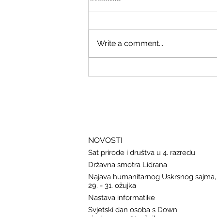
Write a comment...
Savjeti Nacionalnog CERT-a za
zaštitu u slučaju curenja podataka
NOVOSTI
Sat prirode i društva u 4. razredu
Državna smotra Lidrana
Najava humanitarnog Uskrsnog sajma,
29. - 31. ožujka
Nastava informatike
Svjetski dan osoba s Down