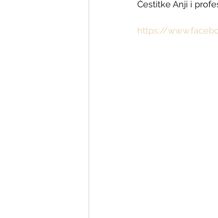
Čestitke Anji i profe
https://www.face