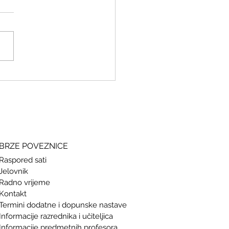
ki i grčki – stari jezici, novi
si
BRZE POVEZNICE
Raspored sati
Jelovnik
Radno vrijeme
Kontakt
Termini doda
tne i dopunske nastave
Informacije razrednika i učiteljica
Informacije predmetnih profesora