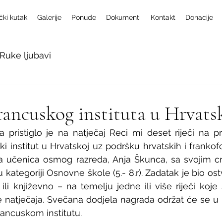
čki kutak
Galerije
Ponude
Dokumenti
Kontakt
Donacije
Ruke ljubavi
rancuskog instituta u Hrvats
pristiglo je na natječaj Reci mi deset riječi na prije
ki institut u Hrvatskoj uz podršku hrvatskih i frankof
ša učenica osmog razreda, Anja Škunca, sa svojim cr
 kategoriji Osnovne škole (5.- 8.r). Zadatak je bio ostv
ili književno – na temelju jedne ili više riječi koje 
 natječaja. Svečana dodjela nagrada održat će se u p
rancuskom institutu.