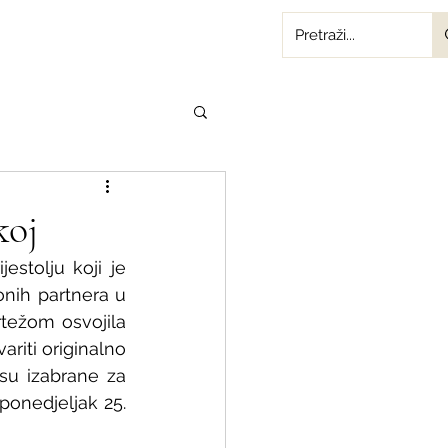
koj
stolju koji je 
onih partnera u 
težom osvojila 
ariti originalno 
su izabrane za 
onedjeljak 25. 