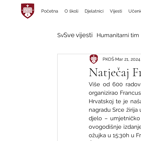
Početna
O školi
Djelatnici
Vijesti
Učeni
Sve vijesti
Sve vijesti
Humanitarni tim 
PKOŠ
Mar 21, 2024
Natječaj F
Više od 600 radova 
organizirao Francus
Hrvatskoj te je na
nagradu Srce žirija u
djelo – umjetničko 
ovogodišnje izdanje
ožujka u 15:30h u F