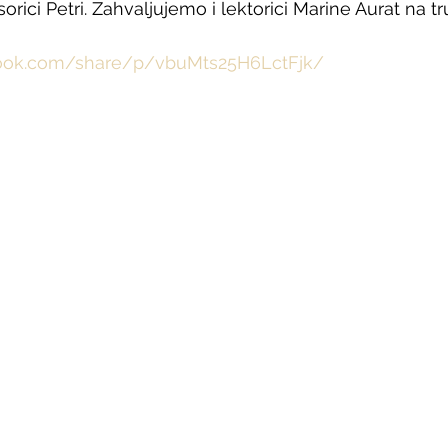
sorici Petri. Zahvaljujemo i lektorici Marine Aurat na tr
book.com/share/p/vbuMts25H6LctFjk/