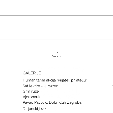
Izvrstan uspjeh na državnom
Latins
Natjecanju iz talijanskog jezika
uspje
Na vrh
GALERIJE
Humanitarna akcija "Prijatelj prijatelju"
Sat lektire - 4. razred
Grm ruže
Vjeronauk
Pavao Pavličić, Dobri duh Zagreba
Talijanski jezik