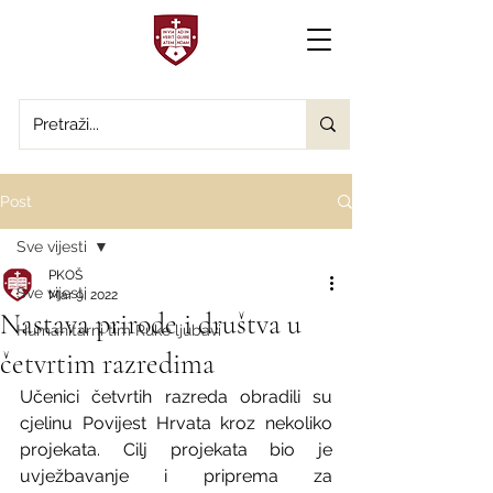
Post
Sve vijesti
PKOŠ
Sve vijesti
Mar 9, 2022
Nastava prirode i društva u
Humanitarni tim Ruke ljubavi
četvrtim razredima
Učenici četvrtih razreda obradili su 
cjelinu Povijest Hrvata kroz nekoliko 
projekata. Cilj projekata bio je 
uvježbavanje i priprema za 