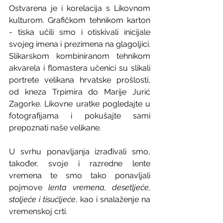
Ostvarena je i korelacija s Likovnom 
kulturom. Grafičkom tehnikom karton 
- tiska učili smo i otiskivali inicijale 
svojeg imena i prezimena na glagoljici. 
Slikarskom kombiniranom tehnikom 
akvarela i flomastera učenici su slikali 
portrete velikana hrvatske prošlosti, 
od kneza Trpimira do Marije Jurić 
Zagorke. Likovne uratke pogledajte u 
fotografijama i pokušajte sami 
prepoznati naše velikane. 
U svrhu ponavljanja izrađivali smo, 
također, svoje i razredne lente 
vremena te smo tako ponavljali 
pojmove 
lenta vremena, desetljeće, 
stoljeće i tisućljeće
, kao i snalaženje na 
vremenskoj crti. 