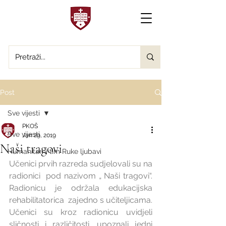
Post
Sve vijesti
PKOŠ
Sve vijesti
Jan 29, 2019
Naši tragovi
Humanitarni tim Ruke ljubavi
Učenici prvih razreda sudjelovali su na 
radionici  pod nazivom „ Naši tragovi“. 
Radionicu je održala edukacijska 
rehabilitatorica  zajedno s učiteljicama. 
Učenici su kroz radionicu uvidjeli 
sličnosti i različitosti, upoznali jedni 