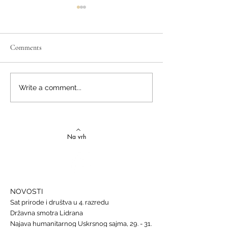
Comments
Izvrstan uspjeh na državnom
Latinski i grčki – st
Write a comment...
Natjecanju iz talijanskog
novi uspjesi
jezika
Na vrh
NOVOSTI
Sat prirode i društva u 4. razredu
Državna smotra Lidrana
Najava humanitarnog Uskrsnog sajma, 29. - 31.