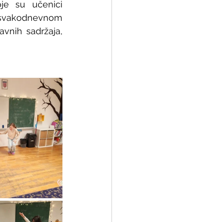
je su učenici 
svakodnevnom 
vnih sadržaja, 