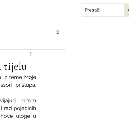
tijelu
e iz teme Moje 
ori pristupa, 
jajući pritom 
 rad pojedinih 
ihove uloge u 