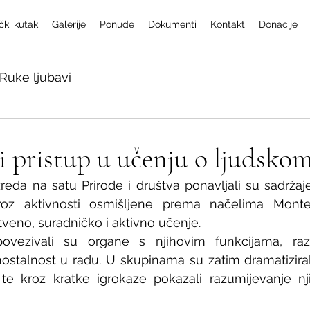
čki kutak
Galerije
Ponude
Dokumenti
Kontakt
Donacije
Ruke ljubavi
 pristup u učenju o ljudskom 
zreda na satu Prirode i društva ponavljali su sadržaj
kroz aktivnosti osmišljene prema načelima Montess
tveno, suradničko i aktivno učenje.
povezivali su organe s njihovim funkcijama, razvi
ostalnost u radu. U skupinama su zatim dramatizirali
te kroz kratke igrokaze pokazali razumijevanje nj