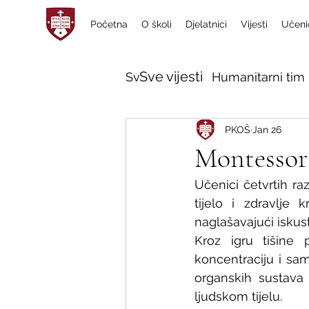
Početna
O školi
Djelatnici
Vijesti
Učeni
Sve vijesti
Sve vijesti
Humanitarni tim 
PKOŠ
Jan 26
Montessori
Učenici četvrtih ra
tijelo i zdravlje 
naglašavajući iskus
Kroz igru tišine 
koncentraciju i sam
organskih sustava 
ljudskom tijelu.