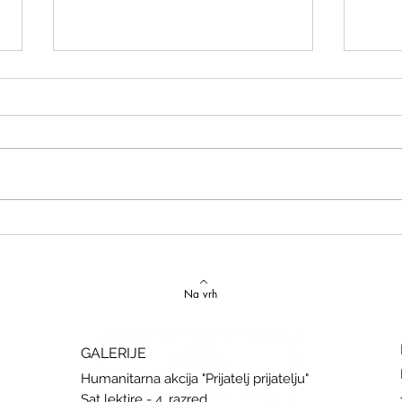
Izvrstan uspjeh na državnom
Latins
Natjecanju iz talijanskog jezika
uspje
Na vrh
GALERIJE
Humanitarna akcija "Prijatelj prijatelju"
Sat lektire - 4. razred