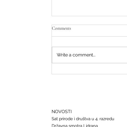
Comments
Write a comment...
Savjeti Nacionalnog CERT-a za
zaštitu u slučaju curenja podataka
NOVOSTI
Sat prirode i društva u 4. razredu
Državna smotra Lidrana