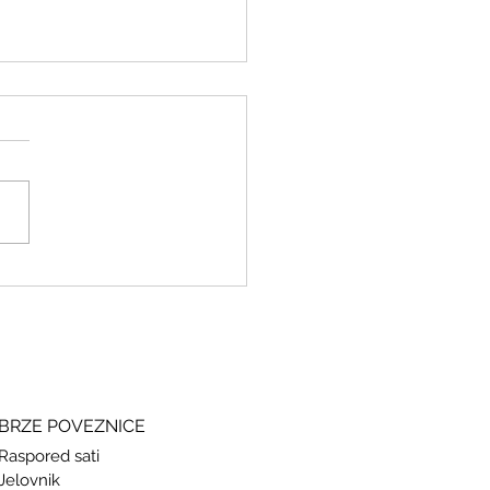
ki i grčki – stari jezici, novi
si
BRZE POVEZNICE
Raspored sati
Jelovnik